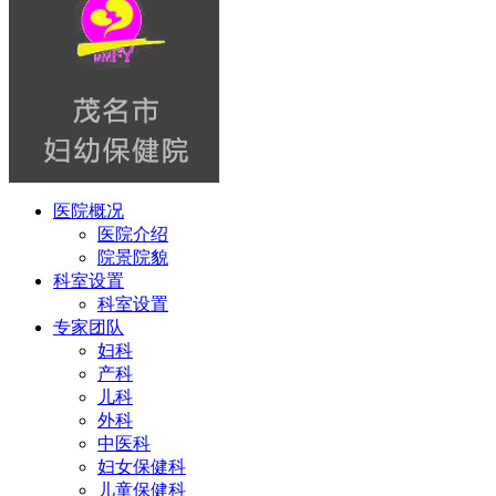
医院概况
医院介绍
院景院貌
科室设置
科室设置
专家团队
妇科
产科
儿科
外科
中医科
妇女保健科
儿童保健科