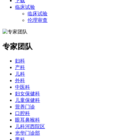
下载
临床试验
临床试验
伦理审查
专家团队
妇科
产科
儿科
外科
中医科
妇女保健科
儿童保健科
营养门诊
口腔科
眼耳鼻喉科
儿科河西院区
光华门诊部
男科