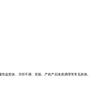
慢性盆腔炎、
月经不调
、安胎、产前产后体质调理等
常见疾病。