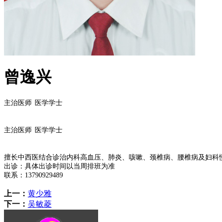
曾逸兴
主治
医师
医学学士
主治
医师
医学学士
擅长中西医结合诊治内科
高血压、肺炎、咳嗽、颈椎病、腰椎病
及妇科
出诊
：
具体出诊时间以当周排班为准
联系
：
13790929489
上一：
黄少雅
下一：
吴敏菱