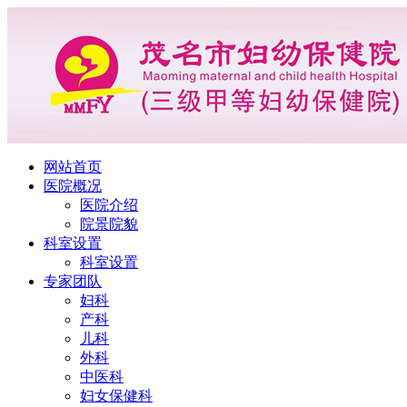
网站首页
医院概况
医院介绍
院景院貌
科室设置
科室设置
专家团队
妇科
产科
儿科
外科
中医科
妇女保健科