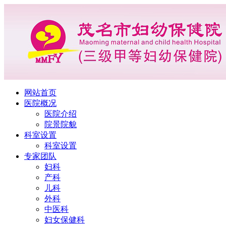
网站首页
医院概况
医院介绍
院景院貌
科室设置
科室设置
专家团队
妇科
产科
儿科
外科
中医科
妇女保健科