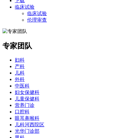
下载
临床试验
临床试验
伦理审查
专家团队
妇科
产科
儿科
外科
中医科
妇女保健科
儿童保健科
营养门诊
口腔科
眼耳鼻喉科
儿科河西院区
光华门诊部
男科