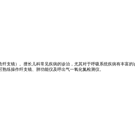
（含纤支镜）。擅长儿科常见疾病的诊治，尤其对于呼吸系统疾病有丰富的
可熟练操作纤支镜、肺功能仪及呼出气一氧化氮检测仪。