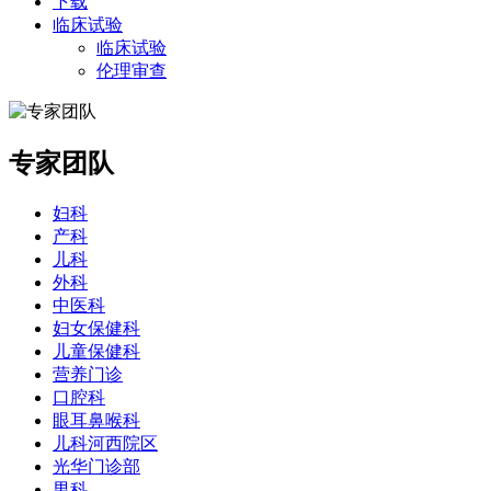
下载
临床试验
临床试验
伦理审查
专家团队
妇科
产科
儿科
外科
中医科
妇女保健科
儿童保健科
营养门诊
口腔科
眼耳鼻喉科
儿科河西院区
光华门诊部
男科