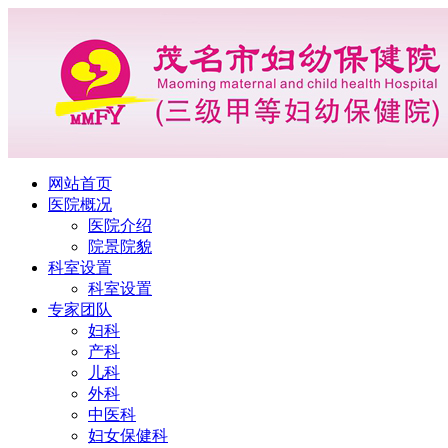
网站首页
医院概况
医院介绍
院景院貌
科室设置
科室设置
专家团队
妇科
产科
儿科
外科
中医科
妇女保健科