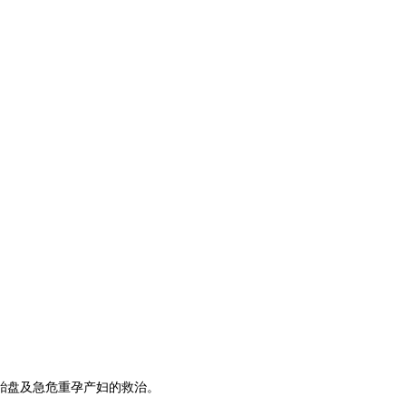
胎盘及急危重孕产妇的救治。