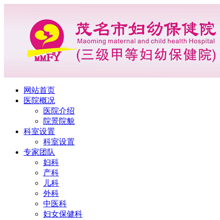
网站首页
医院概况
医院介绍
院景院貌
科室设置
科室设置
专家团队
妇科
产科
儿科
外科
中医科
妇女保健科