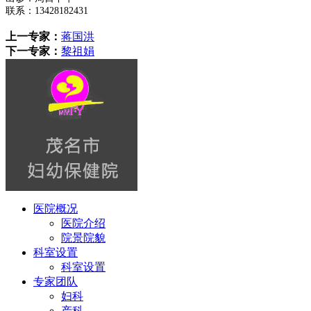
联系：
13428182431
上一专家：
蒋国洪
下一专家：
黎祖娟
医院概况
医院介绍
院景院貌
科室设置
科室设置
专家团队
妇科
产科