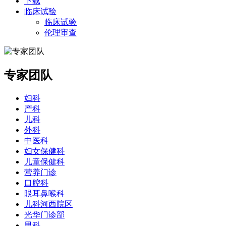
下载
临床试验
临床试验
伦理审查
专家团队
妇科
产科
儿科
外科
中医科
妇女保健科
儿童保健科
营养门诊
口腔科
眼耳鼻喉科
儿科河西院区
光华门诊部
男科