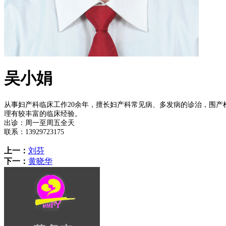
吴小娟
从事妇产科临床工作
20余年，
擅长妇产科常见病
、
多发病的诊治
，围产
理有较丰富的临床经验。
出诊：周一至周五全天
联系：
13929723175
上一：
刘芬
下一：
黄晓华