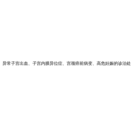
、
异常子宫出血、子宫内膜异位症、宫颈癌前病变、高危妊娠
的诊治处