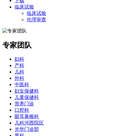
下载
临床试验
临床试验
伦理审查
专家团队
妇科
产科
儿科
外科
中医科
妇女保健科
儿童保健科
营养门诊
口腔科
眼耳鼻喉科
儿科河西院区
光华门诊部
男科