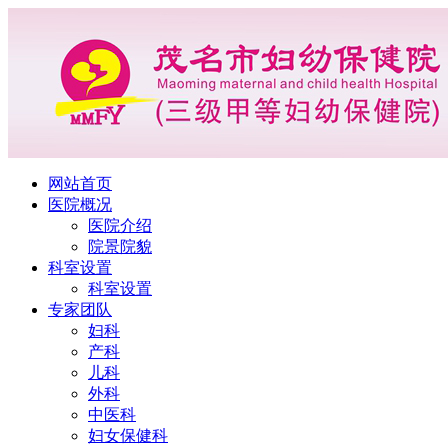
网站首页
医院概况
医院介绍
院景院貌
科室设置
科室设置
专家团队
妇科
产科
儿科
外科
中医科
妇女保健科