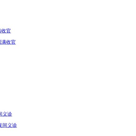
满收官
间义诊